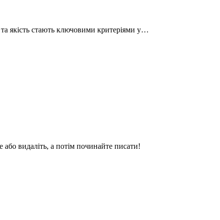
ь та якість стають ключовими критеріями у…
 або видаліть, а потім починайте писати!