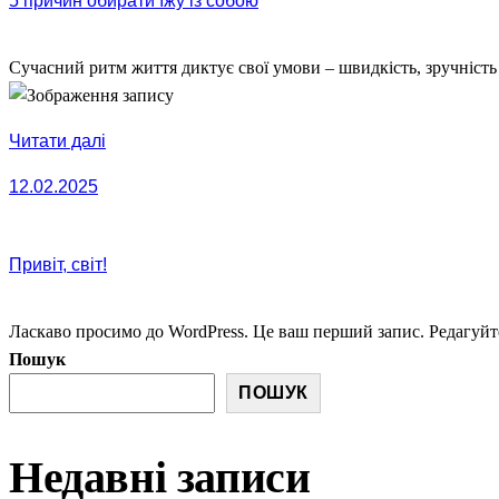
5 причин обирати їжу із собою
Сучасний ритм життя диктує свої умови – швидкість, зручніст
Читати далі
12.02.2025
12.02.2025
Привіт, світ!
Ласкаво просимо до WordPress. Це ваш перший запис. Редагуйте
Пошук
ПОШУК
Недавні записи