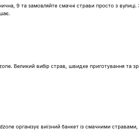
ична, 9 та замовляйте смачні страви просто з вулиці.
шає.
odzone. Великий вибір страв, швидке приготування та 
oodzone організує виїзний банкет із смачними стравам