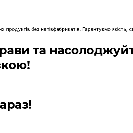
х продуктів без напівфабрикатів. Гарантуємо якість, с
рави та насолоджуйте
вкою!
араз!