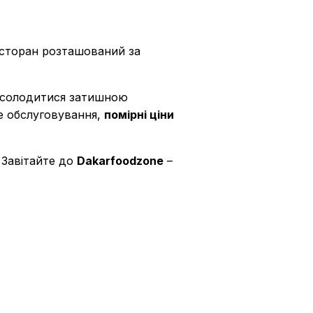
ресторан розташований за
асолодитися затишною
ке обслуговування,
помірні ціни
. Завітайте до
Dakarfoodzone
–