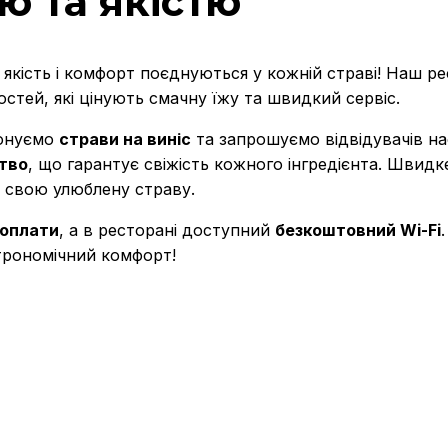
ю та якістю
, якість і комфорт поєднуються у кожній страві! Наш 
гостей, які цінують смачну їжу та швидкий сервіс.
понуємо
страви на виніс
та запрошуємо відвідувачів н
тво
, що гарантує свіжість кожного інгредієнта. Швид
 свою улюблену страву.
 оплати
, а в ресторані доступний
безкоштовний Wi-Fi
строномічний комфорт!