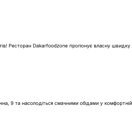
ів! Ресторан Dakarfoodzone пропонує власну швидку д
чна, 9 та насолодіться смачними обідами у комфортні